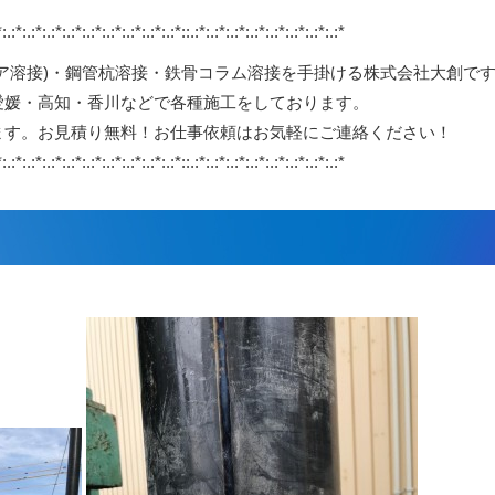
*:.:*:.:*:.:*:.:*:.:*:.:*:.:*:.:*:.:*::.:*:.:*:.:*:.:*:.:*:.:*:.:*:.:*
ア溶接)・鋼管杭溶接・鉄骨コラム溶接を手掛ける株式会社大創で
愛媛・高知・香川などで各種施工をしております。
ます。お見積り無料！お仕事依頼はお気軽にご連絡ください！
*:.:*:.:*:.:*:.:*:.:*:.:*:.:*:.:*:.:*::.:*:.:*:.:*:.:*:.:*:.:*:.:*:.:*