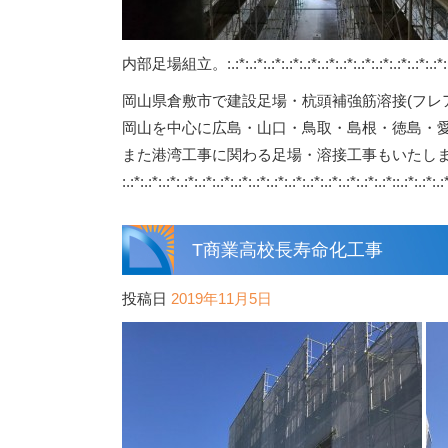
内部足場組立。:.:*:.:*:.:*:.:*:.:*:.:*:.:*:.:*:.:*:.:*:.:*:.:*:.:*:.:*:.
岡山県倉敷市で建設足場・杭頭補強筋溶接(フレ
岡山を中心に広島・山口・鳥取・島根・徳島・
また港湾工事に関わる足場・溶接工事もいたし
:.:*:.:*:.:*:.:*:.:*:.:*:.:*:.:*:.:*:.:*:.:*:.:*:.:*:.:*:.:*::.:*:.:*:.:
T商業高校長寿命化工事
投稿日
2019年11月5日