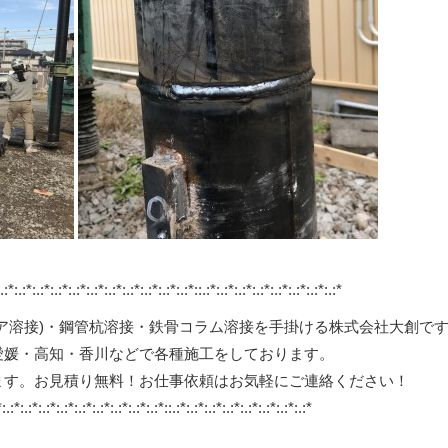
*:.:*:.:*:.:*:.:*:.:*:.:*:.:*:.:*:.:*:.:*::.:*:.:*:.:*:.:*:.:*:.:*:.:*:.:*
ア溶接)・鋼管杭溶接・鉄骨コラム溶接を手掛ける株式会社大創で
愛媛・高知・香川などで各種施工をしております。
ます。お見積り無料！お仕事依頼はお気軽にご連絡ください！
*:.:*:.:*:.:*:.:*:.:*:.:*:.:*:.:*:.:*::.:*:.:*:.:*:.:*:.:*:.:*:.:*:.:*