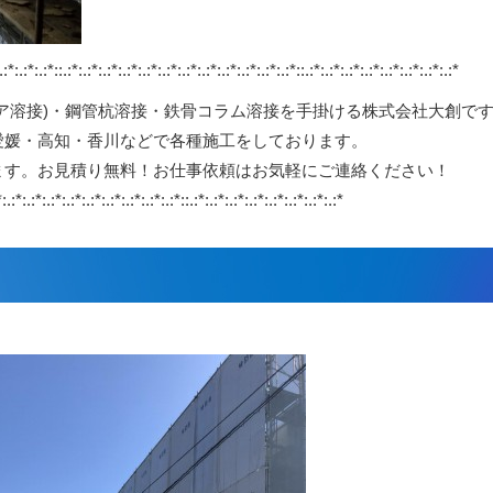
:*::.:*:.:*:.:*:.:*:.:*:.:*:.:*:.:*:.:*:.:*:.:*:.:*::.:*:.:*:.:*:.:*:.:*:.:*:.:*:.:*
ア溶接)・鋼管杭溶接・鉄骨コラム溶接を手掛ける株式会社大創で
愛媛・高知・香川などで各種施工をしております。
ます。お見積り無料！お仕事依頼はお気軽にご連絡ください！
*:.:*:.:*:.:*:.:*:.:*:.:*:.:*:.:*:.:*::.:*:.:*:.:*:.:*:.:*:.:*:.:*:.:*