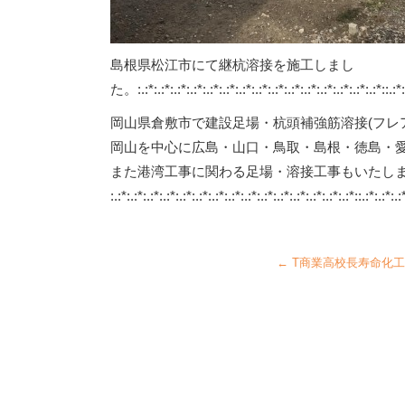
島根県松江市にて継杭溶接を施工しまし
た。:.:*:.:*:.:*:.:*:.:*:.:*:.:*:.:*:.:*:.:*:.:*:.:*:.:*:.:*:.:*::.:*:.:
岡山県倉敷市で建設足場・杭頭補強筋溶接(フレ
岡山を中心に広島・山口・鳥取・島根・徳島・
また港湾工事に関わる足場・溶接工事もいたし
:.:*:.:*:.:*:.:*:.:*:.:*:.:*:.:*:.:*:.:*:.:*:.:*:.:*:.:*:.:*::.:*:.:*:.:
←
T商業高校長寿命化