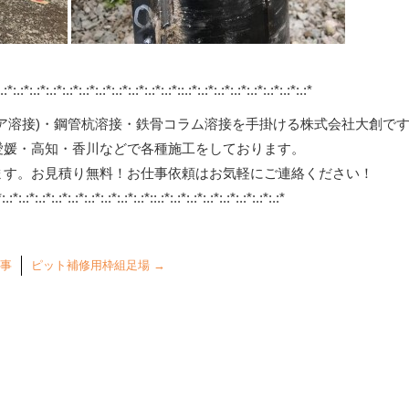
*:.:*:.:*:.:*:.:*:.:*:.:*:.:*:.:*:.:*:.:*::.:*:.:*:.:*:.:*:.:*:.:*:.:*:.:*
ア溶接)・鋼管杭溶接・鉄骨コラム溶接を手掛ける株式会社大創で
愛媛・高知・香川などで各種施工をしております。
ます。お見積り無料！お仕事依頼はお気軽にご連絡ください！
*:.:*:.:*:.:*:.:*:.:*:.:*:.:*:.:*:.:*::.:*:.:*:.:*:.:*:.:*:.:*:.:*:.:*
工事
ピット補修用枠組足場
→