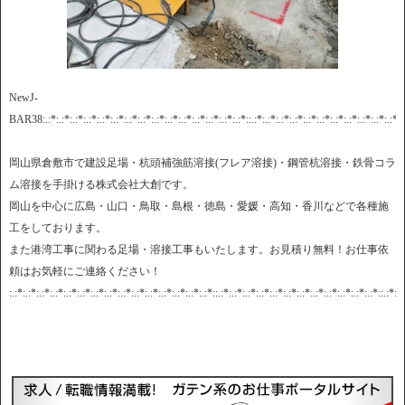
NewJ-
BAR38:.:*:.:*:.:*:.:*:.:*:.:*:.:*:.:*:.:*:.:*:.:*:.:*:.:*:.:*:.:*::.:*:.:*:.:*:.:*:.:*:.:*:.:*:.:*:.:*:.:*:.:*:.:
岡山県倉敷市で建設足場・杭頭補強筋溶接(フレア溶接)・鋼管杭溶接・鉄骨コラ
ム溶接を手掛ける株式会社大創です。
岡山を中心に広島・山口・鳥取・島根・徳島・愛媛・高知・香川などで各種施
工をしております。
また港湾工事に関わる足場・溶接工事もいたします。お見積り無料！お仕事依
頼はお気軽にご連絡ください！
:.:*:.:*:.:*:.:*:.:*:.:*:.:*:.:*:.:*:.:*:.:*:.:*:.:*:.:*:.:*::.:*:.:*:.:*:.:*:.:*:.:*:.:*:.:*:.:*:.:*:.:*:.:*::.:*:.: